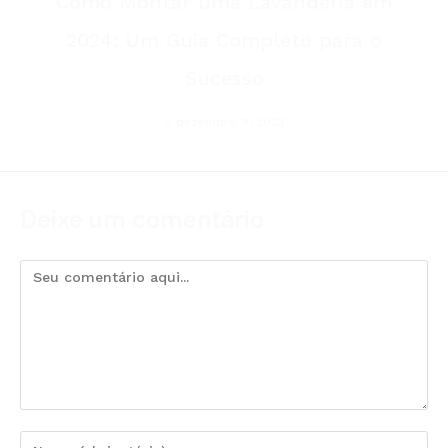
Como Montar uma Lavanderia em
2024: Um Guia Completo para o
Sucesso
dezembro 9, 2023
Deixe um comentário