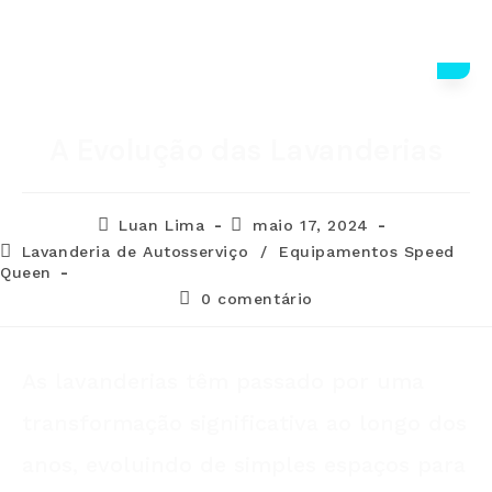
A Evolução das Lavanderias
Luan Lima
maio 17, 2024
Lavanderia de Autosserviço
/
Equipamentos Speed
Queen
0 comentário
As lavanderias têm passado por uma
transformação significativa ao longo dos
anos, evoluindo de simples espaços para